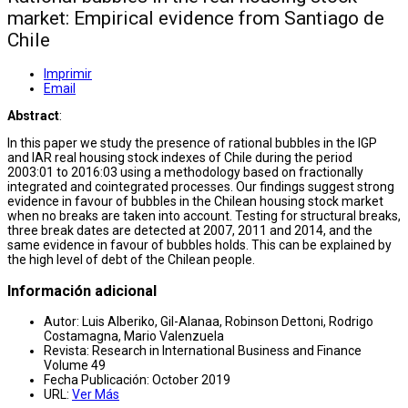
market: Empirical evidence from Santiago de
Chile
Imprimir
Email
Abstract
:
In this paper we study the presence of rational bubbles in the IGP
and IAR real housing stock indexes of Chile during the period
2003:01 to 2016:03 using a methodology based on fractionally
integrated and cointegrated processes. Our findings suggest strong
evidence in favour of bubbles in the Chilean housing stock market
when no breaks are taken into account. Testing for structural breaks,
three break dates are detected at 2007, 2011 and 2014, and the
same evidence in favour of bubbles holds. This can be explained by
the high level of debt of the Chilean people.
Información adicional
Autor:
Luis Alberiko, Gil-Alanaa, Robinson Dettoni, Rodrigo
Costamagna, Mario Valenzuela
Revista:
Research in International Business and Finance
Volume 49
Fecha Publicación:
October 2019
URL:
Ver Más