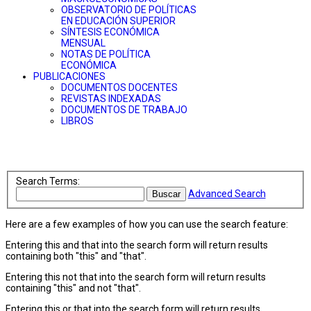
OBSERVATORIO DE POLÍTICAS
EN EDUCACIÓN SUPERIOR
SÍNTESIS ECONÓMICA
MENSUAL
NOTAS DE POLÍTICA
ECONÓMICA
PUBLICACIONES
DOCUMENTOS DOCENTES
REVISTAS INDEXADAS
DOCUMENTOS DE TRABAJO
LIBROS
Search Terms:
Advanced Search
Buscar
Here are a few examples of how you can use the search feature:
Entering
this and that
into the search form will return results
containing both "this" and "that".
Entering
this not that
into the search form will return results
containing "this" and not "that".
Entering
this or that
into the search form will return results