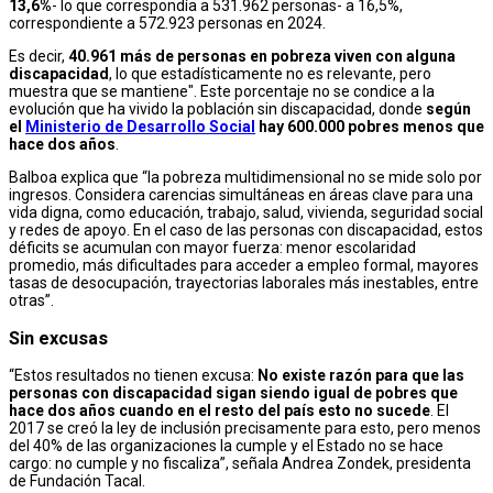
13,6%
- lo que correspondía a 531.962 personas- a 16,5%,
correspondiente a 572.923 personas en 2024.
Es decir,
40.961 más de personas en pobreza viven con alguna
discapacidad
, lo que estadísticamente no es relevante, pero
muestra que se mantiene". Este porcentaje no se condice a la
evolución que ha vivido la población sin discapacidad, donde
según
el
Ministerio de Desarrollo Social
hay 600.000 pobres menos que
hace dos años
.
Balboa explica que “la pobreza multidimensional no se mide solo por
ingresos. Considera carencias simultáneas en áreas clave para una
vida digna, como educación, trabajo, salud, vivienda, seguridad social
y redes de apoyo. En el caso de las personas con discapacidad, estos
déficits se acumulan con mayor fuerza: menor escolaridad
promedio, más dificultades para acceder a empleo formal, mayores
tasas de desocupación, trayectorias laborales más inestables, entre
otras”.
Sin excusas
“Estos resultados no tienen excusa:
No existe razón para que las
personas con discapacidad sigan siendo igual de pobres que
hace dos años cuando en el resto del país esto no sucede
. El
2017 se creó la ley de inclusión precisamente para esto, pero menos
del 40% de las organizaciones la cumple y el Estado no se hace
cargo: no cumple y no fiscaliza”, señala Andrea Zondek, presidenta
de Fundación Tacal.