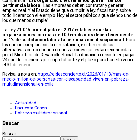
compartida. “
Las organizaciones tenemos que formar con
pertinencia laboral
. Las empresas deben contratar y generar
empleo real. Y el Estado tiene que cumplir la ley, fiscalizar y, sobre
todo, liderar con el ejemplo. Hoy el sector público sigue siendo uno de
los que menos cumple”.
La Ley 21.015 promulgada en 2017 establece que las
organizaciones con más de 100 empleados deben tener desde
un 1% de su dotación laboral a personas con discapacidad
. Para
los que no cumplan con la contratación, existen medidas
alternativas como donar a organizaciones que están reconocidas
por el Ministerio de Desarrollo Social. La donación consiste en pagar
24 sueldos mínimos por cupo faltante y el plazo para hacerlo vence
el 31 de enero.
Revisa la nota en:
https://eldesconcierto.cl/2026/01/13/mas-de-
medio-millon-de-personas-con-discapacidad-viven-en-pobreza-
multidimensional-en-chile
Actualidad
Encuesta Casen
Pobreza multidimensional
Buscar
Buscar...
Buscar